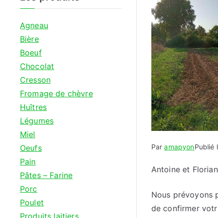
Agneau
Bière
Boeuf
Chocolat
Cresson
Fromage de chèvre
Huîtres
Légumes
Miel
Par
amapyon
Publié 
Oeufs
Pain
Antoine et Florian
Pâtes – Farine
Porc
Nous prévoyons po
Poulet
de confirmer votr
Produits laitiers