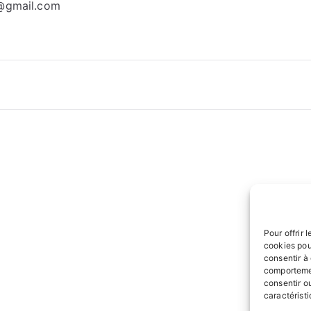
e@gmail.com
on
Pour offrir 
cookies pou
consentir à
comportemen
consentir ou
caractéristi