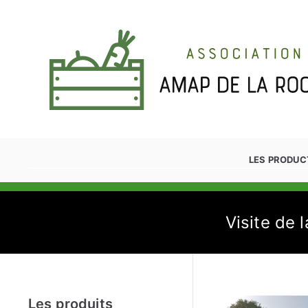
Aller
au
contenu
LES PRODUC
Amap'Yon
AMAP de la Roche sur Yon
Visite de 
Les produits