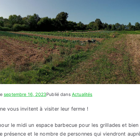
le
septembre 16, 2023
Publié dans
Actualités
ne vous invitent à visiter leur ferme !
ur le midi un espace barbecue pour les grillades et bien 
e présence et le nombre de personnes qui viendront auprè