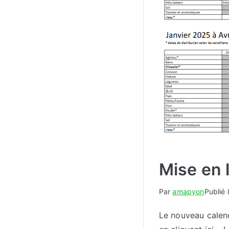
Mise en 
Par
amapyon
Publié 
Le nouveau calend