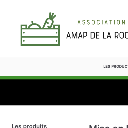
Aller
au
contenu
LES PRODUC
Amap'Yon
AMAP de la Roche sur Yon
Les produits