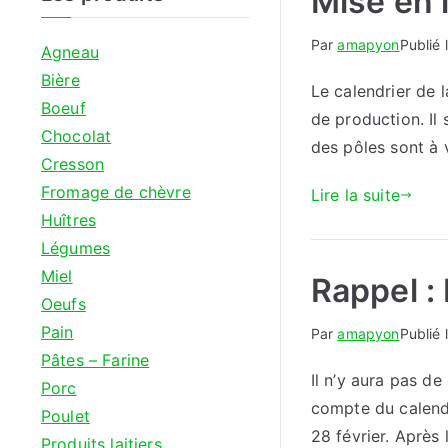
Mise en 
Par
amapyon
Publié 
Agneau
Bière
Le calendrier de 
Boeuf
de production. Il 
Chocolat
des pôles sont à 
Cresson
Fromage de chèvre
Lire la suite
Huîtres
Légumes
Miel
Rappel : 
Oeufs
Pain
Par
amapyon
Publié 
Pâtes – Farine
Il n’y aura pas de
Porc
compte du calendri
Poulet
28 février. Après
Produits laitiers