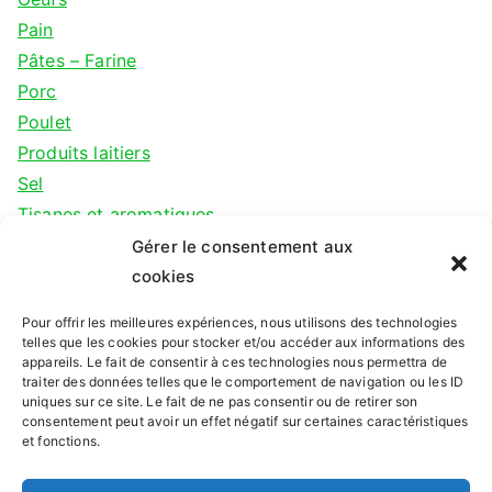
Pain
Pâtes – Farine
Porc
Poulet
Produits laitiers
Sel
Tisanes et aromatiques
Veau
Gérer le consentement aux
cookies
Depuis 2010
Pour offrir les meilleures expériences, nous utilisons des technologies
telles que les cookies pour stocker et/ou accéder aux informations des
appareils. Le fait de consentir à ces technologies nous permettra de
L'Association pour le Maintien de l'Agriculture
traiter des données telles que le comportement de navigation ou les ID
uniques sur ce site. Le fait de ne pas consentir ou de retirer son
Paysanne de la Roche sur Yon soutient une vingtaine
consentement peut avoir un effet négatif sur certaines caractéristiques
de producteurs locaux en circuits courts depuis 2010
et fonctions.